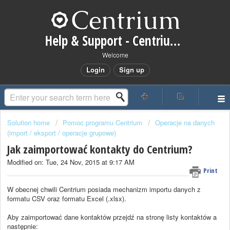
Help & Support - Centrium CRM
Welcome
Login
Sign up
Solution home
Pomoc programu Centrium
Operacje na danych
(import / eksport / operacje grupowe)
Jak zaimportować kontakty do Centrium?
Modified on: Tue, 24 Nov, 2015 at 9:17 AM
Print
W obecnej chwili Centrium posiada mechanizm importu danych z
formatu CSV oraz formatu Excel (.xlsx).
Aby zaimportować dane kontaktów przejdź na stronę listy kontaktów a
następnie: