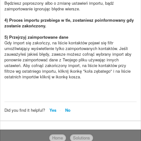
Będziesz poproszony albo o zmianę ustawień importu, bądź
zaimportowanie ignorując błędne wiersze.
4) Proces importu przebiega w tle, zostaniesz poinformowany gdy
zostanie zakończony.
5) Przejrzyj zaimportowane dane
Gdy import się zakończy, na liście kontaktów pojawi się filtr
umożliwiający wyświetlenie tylko zaimportowanych kontaktów. Jeśli
zauważyłeś jakieś błędy, zawsze możesz cofnąć wybrany import aby
ponownie zaimportować dane z Twojego pliku używając innych
ustawień. Aby cofnąć zakończony import, na liście kontaktów przy
filtrze wg ostatniego importu, kliknij ikonkę "koła zębatego" i na liście
ostatnich importów kliknij w ikonkę kosza.
Did you find it helpful?
Yes
No
Home
Solutions